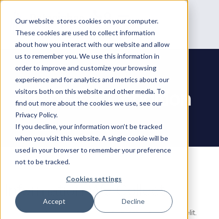
Our website stores cookies on your computer.
These cookies are used to collect information
about how you interact with our website and allow
us to remember you. We use this information in
order to improve and customize your browsing
experience and for analytics and metrics about our
Terms & Condition
visitors both on this website and other media. To
find out more about the cookies we use, see our
Privacy Policy.
If you decline, your information won’t be tracked
when you visit this website. A single cookie will be
used in your browser to remember your preference
not to be tracked.
Cookies settings
Information We Collect
Accept
Decline
Lorem ipsum dolor sit amet, consectetur adipiscing elit.