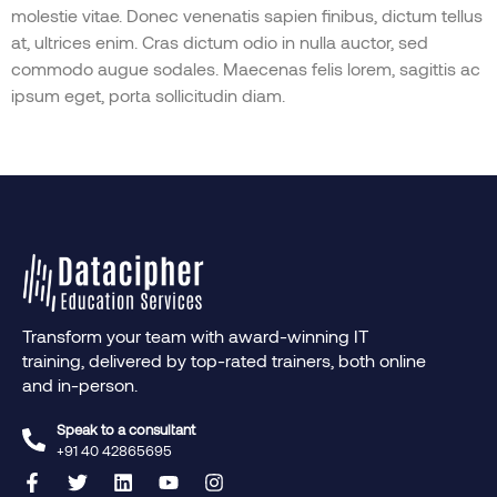
molestie vitae. Donec venenatis sapien finibus, dictum tellus
at, ultrices enim. Cras dictum odio in nulla auctor, sed
commodo augue sodales. Maecenas felis lorem, sagittis ac
ipsum eget, porta sollicitudin diam.
Transform your team with award-winning IT
training, delivered by top-rated trainers, both online
and in-person.
Speak to a consultant
+91 40 42865695‬